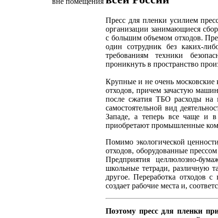
вне помещения
Пресс для пленки усилием прес
организации занимающиеся сбо
с большим объемом отходов. Пре
один сотрудник без каких-либ
требованиям техники безопа
проникнуть в пространство прои
Крупные и не очень московские 
отходов, причем зачастую машин
после сжатия ТБО расходы на 
самостоятельной вид деятельно
Западе, а теперь все чаще и 
приобретают промышленные комп
Помимо экологической ценности
отходов, оборудованные прессом
Предприятия целлюлозно-бум
школьные тетради, различную та
другое. Переработка отходов с 
создает рабочие места и, соотве
Поэтому пресс для пленки пр