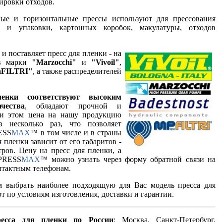
ировки отходов.
ые и горизонтальные прессы используют для прессования
ы и упаковки, картонных коробок, макулатуры, отходов
 поставляет пресс для пленки - на
ов марки
"Marzocchi"
и
"Vivoil"
,
aFILTRI"
, а также распределителей
нки соответствуют высоким
чества
, обладают прочной и
ри этом цена на нашу продукцию
 несколько раз, что позволяет
RESS
MAX
в том числе и в страны
™
 пленки зависит от его габаритов -
тров. Цену на пресс для пленки, а
 PRESS
MAX
можно узнать через форму обратной связи на
™
нтактным телефонам.
 выбрать наиболее подходящую для Вас модель пресса для
т по условиям изготовления, доставки и гарантии.
есса для пленки по России
: Москва, Санкт-Петербург,