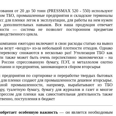
сования от 20 до 50 тонн (PRESSMAX 520 - 550) используют
ром ТБО, промышленные предприятия и складские терминалы
сс для пленки легок в эксплуатации, для работы на нем нужен
о дополнительных навыков. Вся наша продукция отвечает
сности — система не позволит посторонним предметам
зводственного цикла.
компании ежегодно включают в свои расходы статью на вывоз
ы везут «воздух» из-за небольшой плотности отходов. Однако
перевозку снижаются в несколько раз! Утилизация ТБО как
сти также может быть очень перспективно экономически – на
в России спрессованную бумагу, ПЭТ, и металлолом охотно
ании и предприятия, занимающиеся сбором вторсырья
 предприятия по сортировке и переработке твердых бытовых
 для пленки создают для промышленности дешевое вторсырье.
ажной промышленности, например, вырабатывают из ТБО
ру, туалетную бумагу, бумагу для журналов и газет и многое
прессом для пленки как самостоятельная деятельность также
тственно, поступления в бюджет
иобретает особенную важность
— он является необходимым