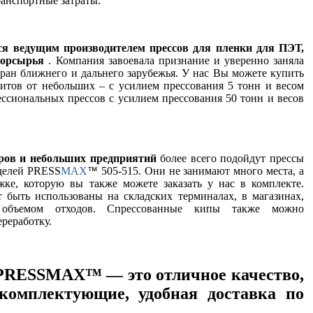
ранспортные затраты.
 ведущим производителем прессов для пленки для ПЭТ,
вторсырья
. Компания завоевала признание и уверенно заняла
тран ближнего и дальнего зарубежья. У нас Вы можете купить
итов от небольших – с усилием прессования 5 тонн и весом
ессиональных прессов с усилием прессования 50 тонн и весов
тров и небольших предприятий
более всего подойдут прессы
оделей PRESS
MAX
505-515. Они не занимают много места, а
™
жке, которую вы также можете заказать у нас в комплекте.
 быть использованы на складских терминалах, в магазинах,
 объемом отходов. Спрессованные кипы также можно
ереработку.
PRESSMAX™ — это отличное качество,
комплектующие, удобная доставка по