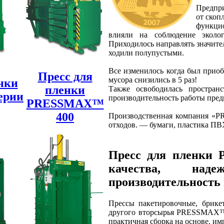
Предпри
от скоп
функцио
влияли на соблюдение эколог
Приходилось направлять значите
ходили полупустыми.
Все изменилось когда был прио
Пресс для
мусора снизились в 5 раз!
нки
пленки
Также освободилась простран
ерии
производительность работы пред
PRESSMAX™
400
Производственная компания «PR
отходов. — бумаги, пластика ПВ
Пресс для пленки
качества, наде
производительность 
Прессы пакетировочные, брике
другого вторсырья PRESSMAX™, 
практичная сборка на основе. и