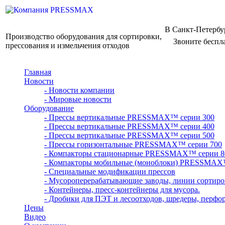
В Санкт-Петербу
Производство оборудования для сортировки,
Звоните беспл
прессования и измельчения отходов
Главная
Новости
- Новости компании
- Мировые новости
Оборудование
- Прессы вертикальные PRESSMAX™ серии 300
- Прессы вертикальные PRESSMAX™ серии 400
- Прессы вертикальные PRESSMAX™ серии 500
- Прессы горизонтальные PRESSMAX™ серии 700
- Компакторы стационарные PRESSMAX™ серии 8
- Компакторы мобильные (моноблоки) PRESSMAX
- Специальные модификации прессов
- Мусороперерабатывающие заводы, линии сортиро
- Контейнеры, пресс-контейнеры для мусора.
- Дробики для ПЭТ и лесоотходов, шредеры, перфо
Цены
Видео