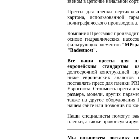
звеном в цепочке начальной сорт
Прессы для пленки вертикальн
картона, использованной тар
полиграфического производства.
Компания Прессмакс производит и
основе гидравлических насос
фильтрующих элементов
"MPsp
"Badestnost"
.
Все наши прессы для пле
европейским стандартам ка
долгосрочной конструкцией, п
ниже европейских аналогов в
поставлять пресс для пленки P
Евросоюза. Стоимость пресса для
размера, модели, других параме
также на другое оборудования
нашем сайте или позвонив по ко
Наши специалисты помогут вам
пленки, а также проконсультирую
Мы организуем доставку пр