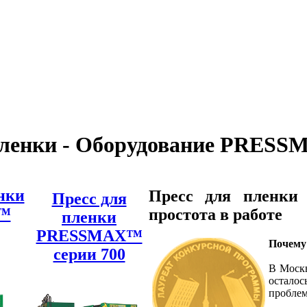
пленки - Оборудование PRES
нки
Пресс для пленк
Пресс для
™
простота в работе
пленки
PRESSMAX™
Почему 
серии 700
В Москв
осталос
проблем