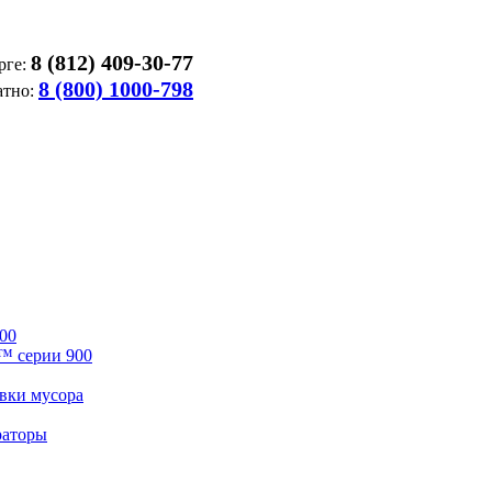
8 (812) 409-30-77
рге:
8 (800) 1000-798
атно:
00
™ серии 900
вки мусора
раторы