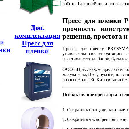
работе. Гарантийное и послегар
Пресс для пленки 
Доп.
прочность констру
комплектация
решения, простота и
ии
Пресс для
нки
Прессы для пленки PRESSMAX
пленки
универсально в эксплуатации – 
пластика, стекла, банок, бутылок
ООО «Прессмакс» предлагает бо
макулатуры, ПЭТ, бумаги, пласт
разных моделей. Кипа в зависимос
Использование пресса для плен
1. Сократить площади, которые 
2. Сократить число рейсов тран