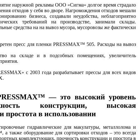
ятие наружной рекламы ООО «Сигма» долгое время страдало
ления отходов у себя во дворе. Нагромождения отходов мешали
нированию бизнеса, создавали неудобства, неблагоприятно
ических требований на производстве, занимали склады.
льные средства на на вывоз мусора, мусоровозы же фактически
бретен пресс для пленки PRESSMAX™ 505. Расходы на вывоз
ство на складе и в подсобных помещениях, увеличитель
приятия.
ESSMAX» с 2003 года разрабатывает прессы для всех видов
Х.
 PRESSMAX™ — это высокий уровень
жность конструкции, высокая
и простота в использовании
тировочные гидравлические для макулатуры, металлолома и
а также оборудование для сортировки отходов – это всегда
мпортных комплектующих, прочность конструкции и простота в