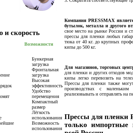
3. Сократить соответствующие т
Компания PRESSMAX является
бутылок, металла и другого 
свое место на рынке России и с
о и скорость
прессы для пленки любых габар
тюка от 40 кг. до крупных проф
Возможности
кипы до 500 кг.
Бункерная
загрузка
Для магазинов, торговых цен
Фронтальная
для пленки и других отходов м
ление
загрузка
кипы легко перевозить на теле
Высокая
Прессы для пленки также могут
рядок
эффективность
производствах с маленьким
Удобство
реализовывать и отправлять на п
номят
перемещения
Компактный
размер
Лёгкость
Прессы для пленки 
е
использования
вейшие
Возможность
только импортные 
использования
всей России