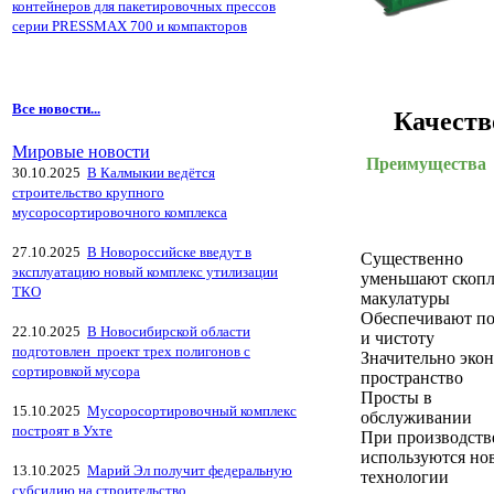
контейнеров для пакетировочных прессов
серии PRESSMAX 700 и компакторов
Все новости...
Качеств
Мировые новости
Преимущества
30.10.2025
В Калмыкии ведётся
строительство крупного
мусоросортировочного комплекса
27.10.2025
В Новороссийске введут в
Существенно
эксплуатацию новый комплекс утилизации
уменьшают скоп
ТКО
макулатуры
Обеспечивают по
22.10.2025
В Новосибирской области
и чистоту
подготовлен проект трех полигонов с
Значительно эко
сортировкой мусора
пространство
Просты в
15.10.2025
Мусоросортировочный комплекс
обслуживании
построят в Ухте
При производств
используются но
13.10.2025
Марий Эл получит федеральную
технологии
субсидию на строительство