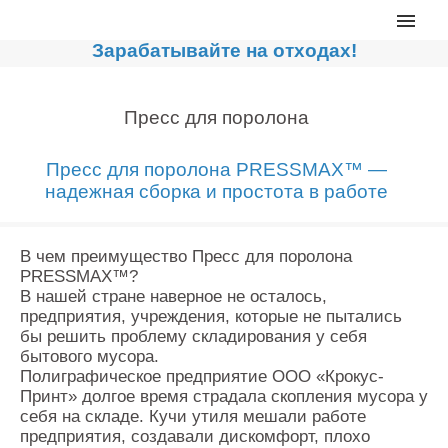
Главная
Зарабатывайте на отходах!
Каталог
Сортировочные линии
Пресс для поролона
Прессы для макулатуры
Пресс для поролона PRESSMAX™ —
Дробильное оборудование
надежная сборка и простота в работе
Компакторы, контейнеры
Реализованные проекты
В чем преимущество Пресс для поролона
PRESSMAX™?
Видео
В нашей стране наверное не осталось,
предприятия, учреждения, которые не пытались
Лизинг
бы решить проблему складирования у себя
Новости компании
бытового мусора.
Полиграфическое предприятие ООО «Крокус-
Мировые новости
Принт» долгое время страдала скопления мусора у
себя на складе. Кучи утиля мешали работе
О нас
предприятия, создавали дискомфорт, плохо