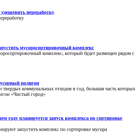
 удешевить переработку
переработку
апустить мусоросортировочный комплекс
оросортировочный комплекс, который будет размещен рядом с
мусорный полигон
н твердых коммунальных отходов в год, большая часть которых
лигон «Чистый город»
м году планируется запуск комплекса по сортировке
ируют запустить комплекс по сортировке мусора