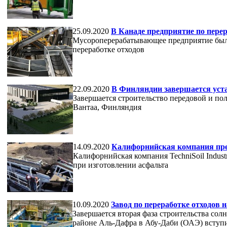
25.09.2020
В Канаде предприятие по пере
Мусороперерабатывающее предприятие был
переработке отходов
22.09.2020
В Финляндии завершается уст
Завершается строительство передовой и п
Вантаа, Финляндия
14.09.2020
Калифорнийская компания пр
Калифорнийская компания TechniSoil Indust
при изготовлении асфальта
10.09.2020
Завод по переработке отходов 
Завершается вторая фаза строительства сол
районе Аль-Дафра в Абу-Даби (ОАЭ) вступи