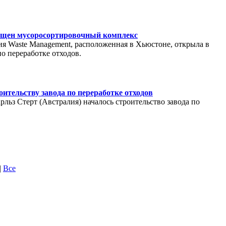
ущен мусоросортировочный комплекс
ия Waste Management, расположенная в Хьюстоне, открыла в
о переработке отходов.
ительству завода по переработке отходов
льз Стерт (Австралия) началось строительство завода по
|
Все