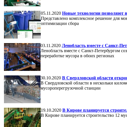
05.11.2020
Новые технологии позволяют в
Представлено комплексное решение для мо
оптимизации сбора
03.11.2020
Ленобласть вместе с Санкт-Пет
Ленобласть вместе с Санкт-Петербургом со
переработке мусора в обоих регионах
30.10.2020
В Свердловской области откр
В Свердловской области в нескольки килом
мусороперегрузочной станции
19.10.2020
В Кирове планируется строите
В Кирове планируется строительство 12 м