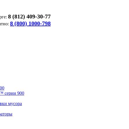
8 (812) 409-30-77
рге:
8 (800) 1000-798
атно:
00
™ серии 900
вки мусора
раторы