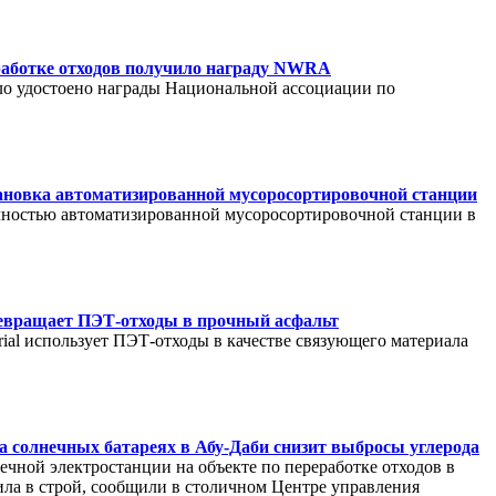
работке отходов получило награду NWRA
о удостоено награды Национальной ассоциации по
ановка автоматизированной мусоросортировочной станции
олностью автоматизированной мусоросортировочной станции в
евращает ПЭТ-отходы в прочный асфальт
rial использует ПЭТ-отходы в качестве связующего материала
на солнечных батареях в Абу-Даби снизит выбросы углерода
нечной электростанции на объекте по переработке отходов в
ла в строй, сообщили в столичном Центре управления