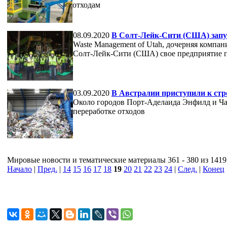
отходам
08.09.2020
В Солт-Лейк-Сити (США) зап
Waste Management of Utah, дочерняя компан
Солт-Лейк-Сити (США) свое предприятие п
03.09.2020
В Австралии приступили к стро
Около городов Порт-Аделаида Энфилд и Чар
переработке отходов
Мировые новости и тематические материалы 361 - 380 из 1419
Начало
|
Пред.
|
14
15
16
17
18
19
20
21
22
23
24
|
След.
|
Конец