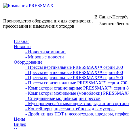
В Санкт-Петербу
Производство оборудования для сортировки,
Звоните беспл
прессования и измельчения отходов
Главная
Новости
- Новости компании
- Мировые новости
Оборудование
- Прессы вертикальные PRESSMAX™ серии 300
- Прессы вертикальные PRESSMAX™ серии 400
- Прессы вертикальные PRESSMAX™ серии 500
- Прессы горизонтальные PRESSMAX™ серии 700
- Компакторы стационарные PRESSMAX™ серии 8
- Компакторы мобильные (моноблоки) PRESSMAX
- Специальные модификации прессов
- Мусороперерабатывающие заводы, линии сортиро
- Контейнеры, пресс-контейнеры для мусора.
- Дробики для ПЭТ и лесоотходов, шредеры, перфо
Цены
Видео