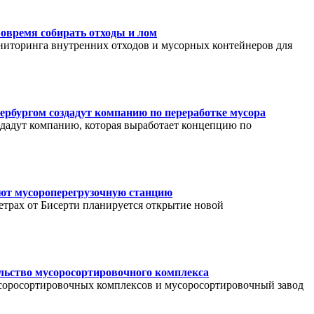
овремя собирать отходы и лом
ниторинга внутренних отходов и мусорных контейнеров для
ербургом создадут компанию по переработке мусора
здадут компанию, которая выработает концепцию по
оют мусороперегрузочную станцию
етрах от Бисерти планируется открытие новой
льство мусоросортировочного комплекса
усоросортировочных комплексов и мусоросортировочный завод