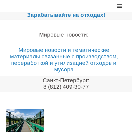
Главная
Зарабатывайте на отходах!
Каталог
Сортировочные линии
Мировые новости:
Прессы для макулатуры
Мировые новости и тематические
Дробильное оборудование
материалы связанные с производством,
переработкой и утилизацией отходов и
Компакторы, контейнеры
мусора
Реализованные проекты
Санкт-Петербург:
Видео
8 (812) 409-30-77
Лизинг
Новости компании
Мировые новости
О нас