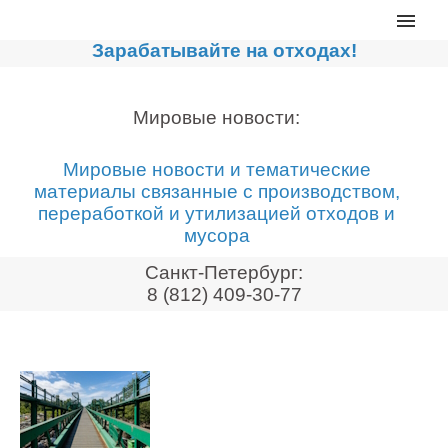
Главная
Зарабатывайте на отходах!
Каталог
Сортировочные линии
Мировые новости:
Прессы для макулатуры
Мировые новости и тематические
Дробильное оборудование
материалы связанные с производством,
переработкой и утилизацией отходов и
Компакторы, контейнеры
мусора
Реализованные проекты
Санкт-Петербург:
Видео
8 (812) 409-30-77
Лизинг
Новости компании
Мировые новости
О нас