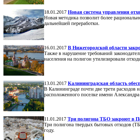
18.01.2017
Новая система управления отх
Новая методика позволит более рациональн
дальнейшей переработки.
16.01.2017
В Нижегородской области закр
Также в нарушение требований законодател
населения на полигон утилизировали отход
13.01.2017
Калининградская область обес
В Калининграде почти две трети расходов 
расположенного поселке имени Александра 
11.01.2017
Три полигона ТБО закроют в По
Три полигона твердых бытовых отходов (ТБ
году.