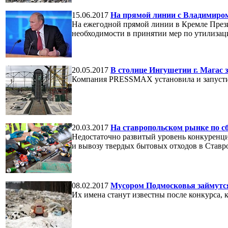
15.06.2017
На прямой линии с Владимиром
На ежегодной прямой линии в Кремле През
необходимости в принятии мер по утилизаци
20.05.2017
В столице Ингушетии г. Магас 
Компания PRESSMAX установила и запуст
20.03.2017
На ставропольском рынке по с
Недостаточно развитый уровень конкуренци
и вывозу твердых бытовых отходов в Ставро
08.02.2017
Мусором Подмосковья займутся
Их имена станут известны после конкурса, 