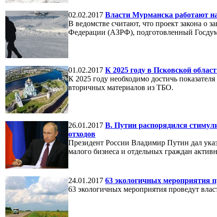
02.02.2017
Власти Мурманска работают на
В ведомстве считают, что проект закона о з
Федерации (АЗРФ), подготовленный Госдумо
01.02.2017
К 2025 году в Псковской облас
К 2025 году необходимо достичь показателя
вторичных материалов из ТБО.
26.01.2017
В. Путин распорядился стимули
отходов
Президент России Владимир Путин дал указ
малого бизнеса и отдельных граждан активн
24.01.2017
63 экологичных мероприятия п
63 экологичных мероприятия проведут влас