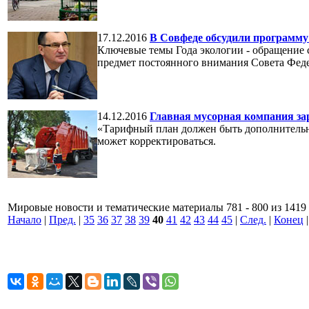
17.12.2016
В Совфеде обсудили программу
Ключевые темы Года экологии - обращение 
предмет постоянного внимания Совета Феде
14.12.2016
Главная мусорная компания зар
«Тарифный план должен быть дополнительн
может корректироваться.
Мировые новости и тематические материалы 781 - 800 из 1419
Начало
|
Пред.
|
35
36
37
38
39
40
41
42
43
44
45
|
След.
|
Конец