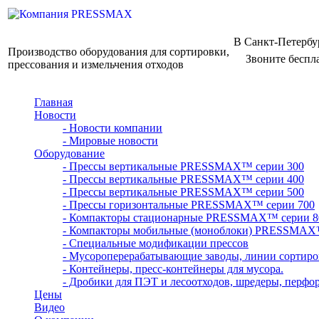
В Санкт-Петербу
Производство оборудования для сортировки,
Звоните беспл
прессования и измельчения отходов
Главная
Новости
- Новости компании
- Мировые новости
Оборудование
- Прессы вертикальные PRESSMAX™ серии 300
- Прессы вертикальные PRESSMAX™ серии 400
- Прессы вертикальные PRESSMAX™ серии 500
- Прессы горизонтальные PRESSMAX™ серии 700
- Компакторы стационарные PRESSMAX™ серии 8
- Компакторы мобильные (моноблоки) PRESSMAX
- Специальные модификации прессов
- Мусороперерабатывающие заводы, линии сортиро
- Контейнеры, пресс-контейнеры для мусора.
- Дробики для ПЭТ и лесоотходов, шредеры, перфо
Цены
Видео