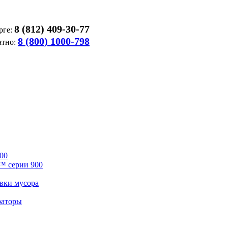
8 (812) 409-30-77
рге:
8 (800) 1000-798
атно:
00
™ серии 900
вки мусора
раторы