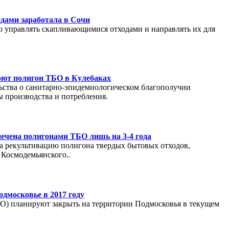
одами заработала в Сочи
о управлять скапливающимися отходами и направлять их для
оют полигон ТБО в Кулебаках
ьства о санитарно-эпидемиологическом благополучии
ы производства и потребления.
печена полигонами ТБО лишь на 3-4 года
на рекультивацию полигона твердых бытовых отходов,
Космодемьянского..
дмосковье в 2017 году
О) планируют закрыть на территории Подмосковья в текущем