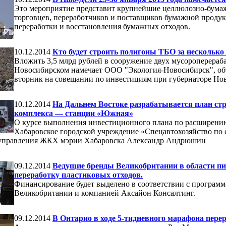
Это мероприятие представит крупнейшие целлюлозно-бумаж
торговцев, переработчиков и поставщиков бумажной продукц
переработки и восстановления бумажных отходов.
10.12.2014
Кто будет строить полигоны ТБО за несколько
Вложить 3,5 млрд рублей в сооружение двух мусороперераб
Новосибирском намечает ООО "Экология-Новосибирск", об
вторник на совещании по инвестициям при губернаторе Нов
10.12.2014
На Дальнем Востоке разрабатывается план ст
комплекса — станции «Южная»
О курсе выполнения инвестиционного плана по расширению
Хабаровское городской учреждение «Спецавтохозяйство по 
 управления ЖКХ мэрии Хабаровска Александр Андрюшин
09.12.2014
Ведущие бренды Великобритании в области пи
переработку пластиковых отходов.
Финансирование будет выделено в соответствии с програм
Великобритании и компанией Аксайон Консалтинг.
09.12.2014
В Онтарио в ходе 5-тидневного марафона перер