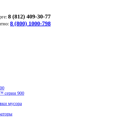
8 (812) 409-30-77
рге:
8 (800) 1000-798
атно:
00
™ серии 900
вки мусора
раторы