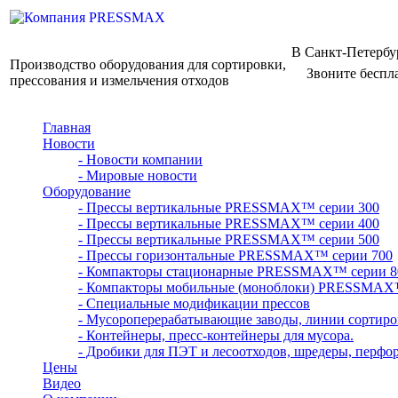
В Санкт-Петербу
Производство оборудования для сортировки,
Звоните беспл
прессования и измельчения отходов
Главная
Новости
- Новости компании
- Мировые новости
Оборудование
- Прессы вертикальные PRESSMAX™ серии 300
- Прессы вертикальные PRESSMAX™ серии 400
- Прессы вертикальные PRESSMAX™ серии 500
- Прессы горизонтальные PRESSMAX™ серии 700
- Компакторы стационарные PRESSMAX™ серии 8
- Компакторы мобильные (моноблоки) PRESSMAX
- Специальные модификации прессов
- Мусороперерабатывающие заводы, линии сортиро
- Контейнеры, пресс-контейнеры для мусора.
- Дробики для ПЭТ и лесоотходов, шредеры, перфо
Цены
Видео