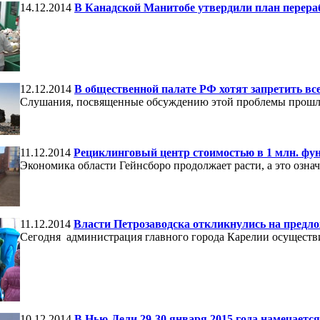
14.12.2014
В Канадской Манитобе утвердили план перер
12.12.2014
В общественной палате РФ хотят запретить вс
Слушания, посвященные обсуждению этой проблемы прошли
11.12.2014
Рециклинговый центр стоимостью в 1 млн. фун
Экономика области Гейнсборо продолжает расти, а это означ
11.12.2014
Власти Петрозаводска откликнулись на предло
Сегодня
администрация
главного
города
Карелии
осуществ
10.12.2014
В Нью-Дели 29-30 января 2015 года намечаетс