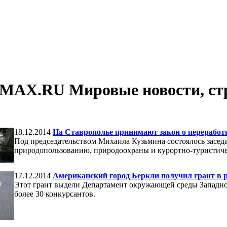
MAX.RU Мировые новости, стр
18.12.2014
На Ставрополье принимают закон о перерабо
Под председательством Михаила Кузьмина состоялось засед
природопользованию, природоохраны и курортно-туристиче
17.12.2014
Американский город Беркли получил грант в ра
Этот грант выдели Департамент окружающей среды Западно
более 30 конкурсантов.