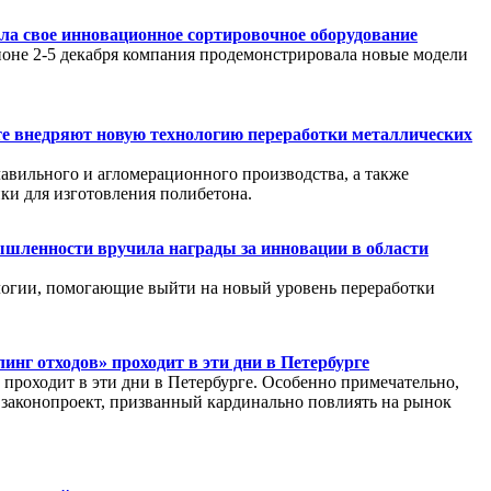
ла свое инновационное сортировочное оборудование
ионе 2-5 декабря компания продемонстрировала новые модели
е внедряют новую технологию переработки металлических
лавильного и агломерационного производства, а также
ки для изготовления полибетона.
ленности вручила награды за инновации в области
логии, помогающие выйти на новый уровень переработки
нг отходов» проходит в эти дни в Петербурге
проходит в эти дни в Петербурге. Особенно примечательно,
 законопроект, призванный кардинально повлиять на рынок