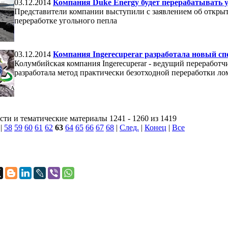
03.12.2014
Компания Duke Energy будет перерабатывать 
Представители компании выступили с заявлением об откры
переработке угольного пепла
03.12.2014
Компания Ingerecuperar разработала новый сп
Колумбийская компания Ingerecuperar - ведущий переработ
разработала метод практически безотходной переработки ло
ти и тематические материалы 1241 - 1260 из 1419
|
58
59
60
61
62
63
64
65
66
67
68
|
След.
|
Конец
|
Все