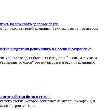
арусь налаживать деловые связи
тречу представителей компании Техникс с вице-премьером
витие индустрии рециклинга в России и сохранение
циклинга твердых бытовых отходов в России, а также за
"Рециклинг отходов" организаторы наградили компанию
а переработки битого стекла
битого стекла, которое собирают из мусорных корзин, и
ожного строительства.