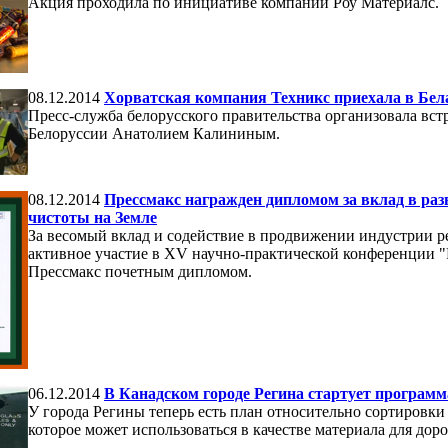
Акция проходила по инициативе компании Роу Материалс.
08.12.2014
Хорватская компания Техникс приехала в Бел
Пресс-служба белорусского правительства организовала вс
Белоруссии Анатолием Калининым.
08.12.2014
Прессмакс награжден дипломом за вклад в раз
чистоты на Земле
За весомый вклад и содействие в продвижении индустрии ре
активное участие в XV научно-практической конференции 
Прессмакс почетным дипломом.
06.12.2014
В Канадском городе Регина стартует программ
У города Регины теперь есть план относительно сортировки 
которое может использоваться в качестве материала для дор