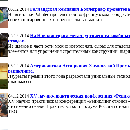
06.12.2014
Голландская компания Боллеграаф презентова
На выставке Pollutec проведенной во французском городе Л
своих сортировочных и прессовальных машин.
05.12.2014
На Новолипецком металлургическом комбинат
отходов.
Из шлаков в частности можно изготовлять сырье для сталеп
элементов для упрочнения строительных конструкций, шари
05.12.2014
Американская Ассоциация Химической Промыш
рециклинга.
Лауреаты премии этого года разработали уникальные техно
пластмассы.
04.12.2014
XV научно-практическая конференция «Рецикли
XV научно-практическая конференция «Рециклинг отходов» 
что именно сейчас Правительство и Госдума России готовят
ТБО