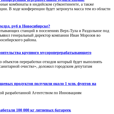
ные комбинаты в индийском субконтиненте, а также
ии. В ходе конференции будет затронута масса тем из области
 млрд. руб в Новосибирске?
атывающих станций в поселениях Верх-Тула и Раздольное под
ъявил генеральный директор компании Иван Морозов во
осибирского района.
роительства крупного мусороперерабатывающего
 объектов переработки отходов который будет выполнять
санитарной очистке», доложил городским депутатам
щевых продуктов получили около 1 млн. фунтов на
мой разработанной Агентством по Инновациям
аботали 100 000 кг литиевых батареек