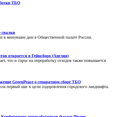
аботки ТБО
е свалки
 в минувшие дни в Общественной палате России.
тов откроется в Гейнсборо (Англия)
ает, что и спрос на переработку отходов также повышается
жение GreenPeace о сепаратном сборе ТБО
ила
первый
шаг
к
цели
оздоровления
городского
ландшафта
.
я Конференция переработчиков бумаги Индии.