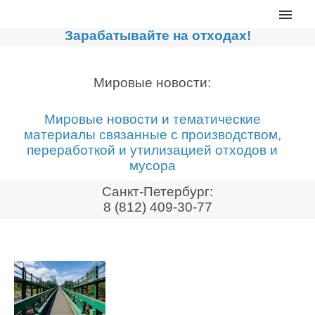
Главная
Зарабатывайте на отходах!
Каталог
Сортировочные линии
Мировые новости:
Прессы для макулатуры
Мировые новости и тематические
Дробильное оборудование
материалы связанные с производством,
переработкой и утилизацией отходов и
Компакторы, контейнеры
мусора
Реализованные проекты
Санкт-Петербург:
Видео
8 (812) 409-30-77
Лизинг
Новости компании
Мировые новости
О нас