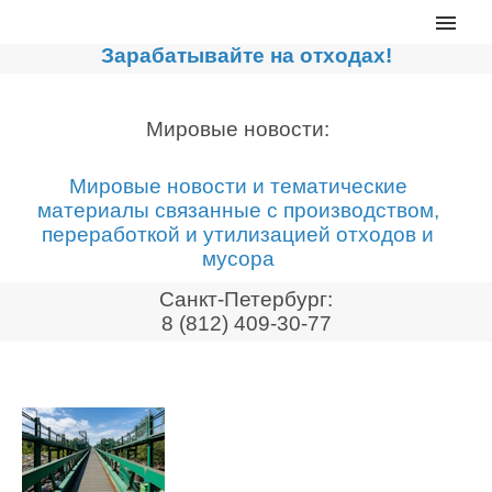
Главная
Зарабатывайте на отходах!
Каталог
Сортировочные линии
Мировые новости:
Прессы для макулатуры
Мировые новости и тематические
Дробильное оборудование
материалы связанные с производством,
переработкой и утилизацией отходов и
Компакторы, контейнеры
мусора
Реализованные проекты
Санкт-Петербург:
Видео
8 (812) 409-30-77
Лизинг
Новости компании
Мировые новости
О нас